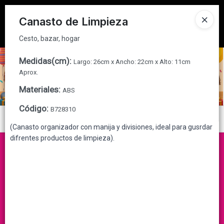
Cesto, bazar, hogar
Tienda solo para
MAYORISTAS
Canasto de Limpieza
Ingresar a la Tienda
Cesto, bazar, hogar
CÓMO COMPRAR
Medidas(cm)
:
Largo: 26cm x Ancho: 22cm x Alto: 11cm
Aprox.
QUIÉNES SOMOS
Materiales
:
ABS
Código
:
B728310
CONTACTO
Menú
(Canasto organizador con manija y divisiones, ideal para gusrdar
Cesto, bazar, hogar
difrentes productos de limpieza).
Lista vacía