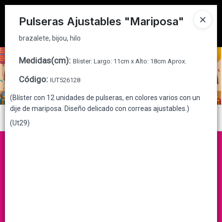
brazalete, bijou, hilo
Tienda solo para
MAYORISTAS
Pulseras Ajustables "Mariposa"
Ingresar a la Tienda
brazalete, bijou, hilo
CÓMO COMPRAR
Medidas(cm)
:
Blister: Largo: 11cm x Alto: 18cm Aprox.
Código
:
IUT526128
QUIÉNES SOMOS
(Blíster con 12 unidades de pulseras, en colores varios con un
dije de mariposa. Diseño delicado con correas ajustables.)
CONTACTO
Menú
(Ut29)
brazalete, bijou, hilo
Lista vacía