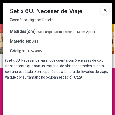
Cosmético, Higiene, Botella
Tienda solo para
MAYORISTAS
Set x 6U. Neceser de Viaje
Ingresar a la Tienda
Cosmético, Higiene, Botella
CÓMO COMPRAR
Medidas(cm)
:
Set Largo: 13cm x Ancho: 13 cm Aprox.
Materiales
:
ABS
QUIÉNES SOMOS
Código
:
IUT529086
CONTACTO
(Set x 5U. Neceser de viaje, que cuenta con 5 envases de color
Menú
transparente que son un material de plástico,tambien cuenta
Cosmético, Higiene, Botella
con una espátula. Son super útiles a la hora de llevarlos de viaje,
ya que por su tamaño no ocupan espacio). Ut29.
Lista vacía