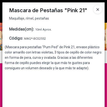
Maquillaje, rímel, pestañas
Tienda solo para
MAYORISTAS
Mascara de Pestañas "Pink 21"
Ingresar a la Tienda
Maquillaje, rímel, pestañas
CÓMO COMPRAR
Medidas(cm)
:
10ml Aprox.
Código
:
MAQ*-BCS2552
QUIÉNES SOMOS
(Mascara para pestañas "Pum Ped" de Pink 21, envase plástico
color amarillo con letras violetas, 3 tipos de cepillo de color negro:
CONTACTO
Menú
en forma de pera, curva y ovalada. Gracias a las diferentes
forma de cepillo puedes elegir la que más te gustes para
Maquillaje, rímel, pestañas
consigues un volumen deseado y la que más te adapte).
Lista vacía