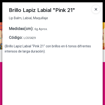
Lip Balm, Labial, Maquillaje
Tienda solo para
MAYORISTAS
Brillo Lapiz Labial "Pink 21"
Ingresar a la Tienda
Lip Balm, Labial, Maquillaje
CÓMO COMPRAR
Medidas(cm)
:
6g Aprox.
Código
:
LCS5429
QUIÉNES SOMOS
(Brillo Lapiz Labial "Pink 21" con brillos en 6 tonos difrentes
intensos de larga duración).
CONTACTO
Menú
Lip Balm, Labial, Maquillaje
Lista vacía