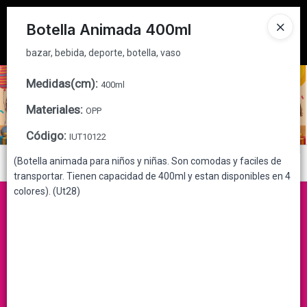
bazar, bebida, deporte, botella, vaso
Tienda solo para
MAYORISTAS
Botella Animada 400ml
Ingresar a la Tienda
bazar, bebida, deporte, botella, vaso
CÓMO COMPRAR
Medidas(cm)
:
400ml
Materiales
:
OPP
QUIÉNES SOMOS
Código
:
IUT10122
CONTACTO
(Botella animada para niños y niñas. Son comodas y faciles de
Menú
transportar. Tienen capacidad de 400ml y estan disponibles en 4
bazar, bebida, deporte, botella, vaso
colores). (Ut28)
Lista vacía