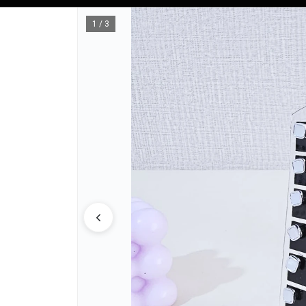
Tienda solo para
MAYORISTAS
1 / 3
"
CÓMO COM