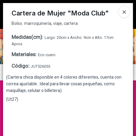
Bolso. marroquinería, viaje, cartera
Tienda solo para
MAYORISTAS
Cartera de Mujer "Moda Club"
Ingresar a la Tienda
Bolso. marroquinería, viaje, cartera
CÓMO COMPRAR
Medidas(cm)
:
Largo: 20cm x Ancho: 9cm x Alto: 17cm
Aprox.
QUIÉNES SOMOS
Materiales
:
Eco cuero
Código
:
JUT526053
CONTACTO
Menú
(Cartera chica disponible en 4 colores diferentes, cuenta con
Bolso. marroquinería, viaje, cartera
correa ajustable . Ideal para llevar cosas pequeñas, como
maquillaje, celular o billetera).
(Ut27)
Lista vacía