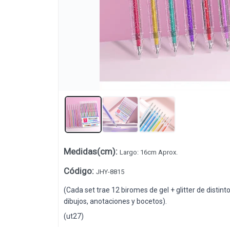
Lista vacía
Medidas(cm)
:
Largo: 16cm Aprox.
Código
:
JHY-8815
(Cada set trae 12 biromes de gel + glitter de distin
dibujos, anotaciones y bocetos).
(ut27)