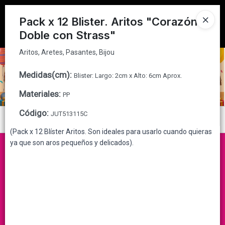
Aritos, Aretes, Pasantes, Bijou
Tienda solo para
MAYORISTAS
Pack x 12 Blister. Aritos "Corazón
Doble con Strass"
Ingresar a la Tienda
Aritos, Aretes, Pasantes, Bijou
CÓMO COMPRAR
Medidas(cm)
:
Blister: Largo: 2cm x Alto: 6cm Aprox.
QUIÉNES SOMOS
Materiales
:
PP
CONTACTO
Código
:
JUT513115C
Menú
(Pack x 12 Blíster Aritos. Son ideales para usarlo cuando quieras
Aritos, Aretes, Pasantes, Bijou
ya que son aros pequeños y delicados).
Lista vacía