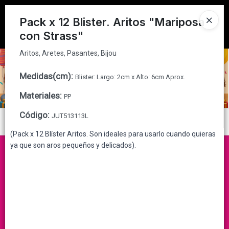
Aritos, Aretes, Pasantes, Bijou
Tienda solo para
MAYORISTAS
Pack x 12 Blister. Aritos "Mariposa
con Strass"
Ingresar a la Tienda
Aritos, Aretes, Pasantes, Bijou
CÓMO COMPRAR
Medidas(cm)
:
Blister: Largo: 2cm x Alto: 6cm Aprox.
QUIÉNES SOMOS
Materiales
:
PP
CONTACTO
Código
:
JUT513113L
Menú
(Pack x 12 Blíster Aritos. Son ideales para usarlo cuando quieras
Aritos, Aretes, Pasantes, Bijou
ya que son aros pequeños y delicados).
Lista vacía