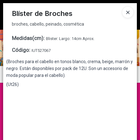
broches, cabello, peinado, cosmética
Tienda solo para
MAYORISTAS
Blíster de Broches
Ingresar a la Tienda
broches, cabello, peinado, cosmética
CÓMO COMPRAR
Medidas(cm)
:
Blister: Largo: 14cm Aprox.
Código
:
IUT527067
QUIÉNES SOMOS
(Broches para el cabello en tonos blanco, crema, beige, marrón y
negro. Están disponibles por pack de 12U. Son un accesorio de
CONTACTO
Menú
moda popular para el cabello).
(Ut26)
broches, cabello, peinado, cosmética
Lista vacía