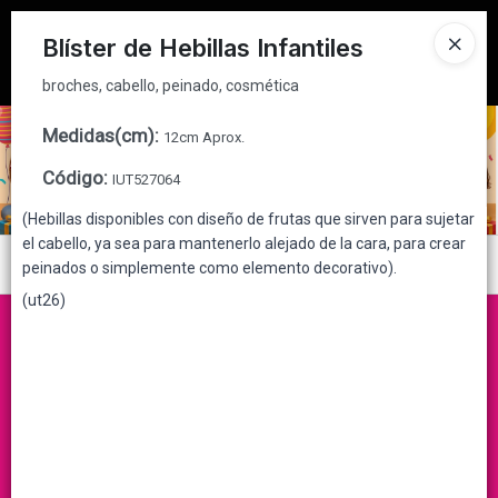
broches, cabello, peinado, cosmética
Tienda solo para
MAYORISTAS
Blíster de Hebillas Infantiles
Ingresar a la Tienda
broches, cabello, peinado, cosmética
CÓMO COMPRAR
Medidas(cm)
:
12cm Aprox.
Código
:
IUT527064
QUIÉNES SOMOS
(Hebillas disponibles con diseño de frutas que sirven para sujetar
el cabello, ya sea para mantenerlo alejado de la cara, para crear
CONTACTO
Menú
peinados o simplemente como elemento decorativo).
(ut26)
broches, cabello, peinado, cosmética
Lista vacía