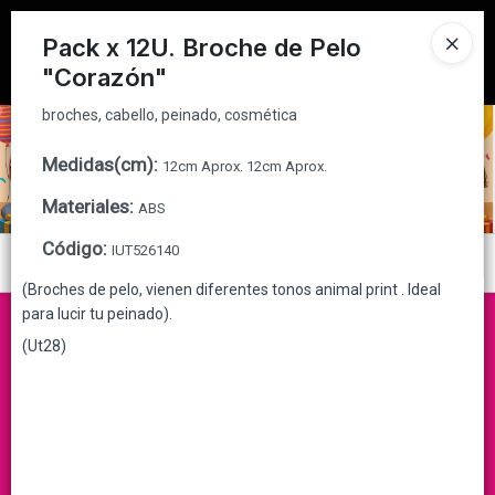
broches, cabello, peinado, cosmética
Tienda solo para
MAYORISTAS
Pack x 12U. Broche de Pelo
"Corazón"
Ingresar a la Tienda
broches, cabello, peinado, cosmética
CÓMO COMPRAR
Medidas(cm)
:
12cm Aprox. 12cm Aprox.
QUIÉNES SOMOS
Materiales
:
ABS
CONTACTO
Código
:
IUT526140
Menú
(Broches de pelo, vienen diferentes tonos animal print . Ideal
broches, cabello, peinado, cosmética
para lucir tu peinado).
(Ut28)
Lista vacía