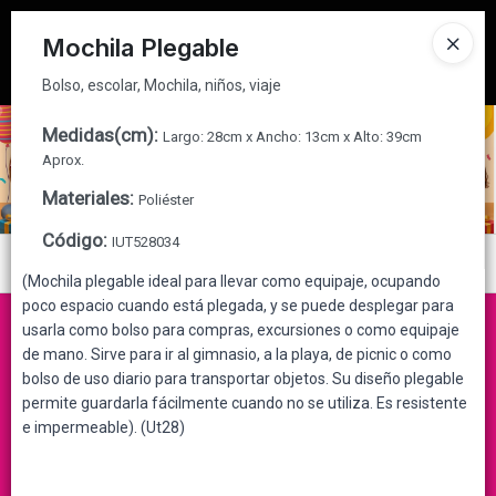
Bolso, escolar, Mochila, niños, viaje
Tienda solo para
MAYORISTAS
Mochila Plegable
Ingresar a la Tienda
Bolso, escolar, Mochila, niños, viaje
CÓMO COMPRAR
Medidas(cm)
:
Largo: 28cm x Ancho: 13cm x Alto: 39cm
Aprox.
QUIÉNES SOMOS
Materiales
:
Poliéster
Código
:
IUT528034
CONTACTO
Menú
(Mochila plegable ideal para llevar como equipaje, ocupando
Bolso, escolar, Mochila, niños, viaje
poco espacio cuando está plegada, y se puede desplegar para
usarla como bolso para compras, excursiones o como equipaje
de mano. Sirve para ir al gimnasio, a la playa, de picnic o como
bolso de uso diario para transportar objetos. Su diseño plegable
permite guardarla fácilmente cuando no se utiliza. Es resistente
Lista vacía
e impermeable). (Ut28)