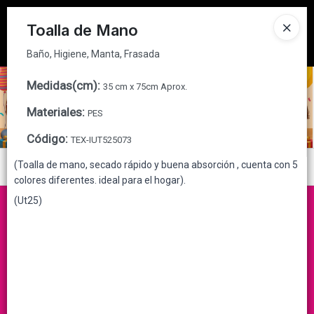
Baño, Higiene, Manta, Frasada
Tienda solo para
MAYORISTAS
Toalla de Mano
Ingresar a la Tienda
Baño, Higiene, Manta, Frasada
CÓMO COMPRAR
Medidas(cm)
:
35 cm x 75cm Aprox.
Materiales
:
PES
QUIÉNES SOMOS
Código
:
TEX-IUT525073
CONTACTO
(Toalla de mano, secado rápido y buena absorción , cuenta con 5
Menú
colores diferentes. ideal para el hogar).
Baño, Higiene, Manta, Frasada
(Ut25)
Lista vacía