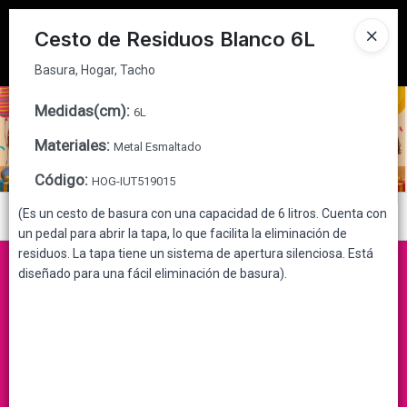
Basura, Hogar, Tacho
Tienda solo para
MAYORISTAS
Cesto de Residuos Blanco 6L
Ingresar a la Tienda
Basura, Hogar, Tacho
CÓMO COMPRAR
Medidas(cm)
:
6L
Materiales
:
Metal Esmaltado
QUIÉNES SOMOS
Código
:
HOG-IUT519015
CONTACTO
(Es un cesto de basura con una capacidad de 6 litros. Cuenta con
Menú
un pedal para abrir la tapa, lo que facilita la eliminación de
Basura, Hogar, Tacho
residuos. La tapa tiene un sistema de apertura silenciosa. Está
diseñado para una fácil eliminación de basura).
Lista vacía