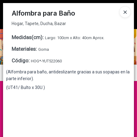
Hogar, Tapete, Ducha, Bazar
Tienda solo para
MAYORISTAS
Alfombra para Baño
Ingresar a la Tienda
Hogar, Tapete, Ducha, Bazar
CÓMO COMPRAR
Medidas(cm)
:
Largo: 100cm x Alto: 40cm Aprox.
Materiales
:
Goma
QUIÉNES SOMOS
Código
:
HOG*-YUT522060
CONTACTO
(Alfombra para baño, antideslizante gracias a sus sopapas en la
Menú
parte inferior).
Hogar, Tapete, Ducha, Bazar
(UT41/ Bulto x 30U.)
Lista vacía