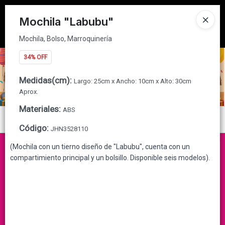
Mochila, Bolso, Marroquinería
Tienda solo para
MAYORISTAS
Mochila "Labubu"
Ingresar a la Tienda
Mochila, Bolso, Marroquinería
34% OFF
CÓMO COMPRAR
Medidas(cm)
:
Largo: 25cm x Ancho: 10cm x Alto: 30cm
QUIÉNES SOMOS
Aprox.
Materiales
:
ABS
CONTACTO
Menú
Código
:
JHN3528110
Mochila, Bolso, Marroquinería
(Mochila con un tierno diseño de "Labubu", cuenta con un
compartimiento principal y un bolsillo. Disponible seis modelos).
Lista vacía