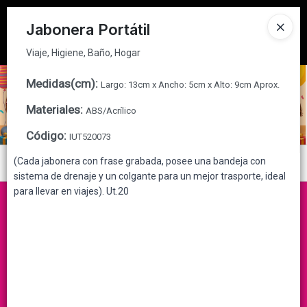
Viaje, Higiene, Baño, Hogar
Tienda solo para
MAYORISTAS
Jabonera Portátil
Ingresar a la Tienda
Viaje, Higiene, Baño, Hogar
CÓMO COMPRAR
Medidas(cm)
:
Largo: 13cm x Ancho: 5cm x Alto: 9cm Aprox.
Materiales
:
ABS/Acrílico
QUIÉNES SOMOS
Código
:
IUT520073
CONTACTO
(Cada jabonera con frase grabada, posee una bandeja con
Menú
sistema de drenaje y un colgante para un mejor trasporte, ideal
Viaje, Higiene, Baño, Hogar
para llevar en viajes). Ut.20
Lista vacía