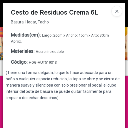
Basura, Hogar, Tacho
Tienda solo para
MAYORISTAS
Cesto de Residuos Crema 6L
Ingresar a la Tienda
Basura, Hogar, Tacho
CÓMO COMPRAR
Medidas(cm)
:
Largo: 26cm x Ancho: 15cm x Alto: 30cm
Aprox.
QUIÉNES SOMOS
Materiales
:
Acero inoxidable
Código
:
HOG-AUT519013
CONTACTO
Menú
(Tiene una forma delgada, lo que lo hace adecuado para un
Basura, Hogar, Tacho
baño o cualquier espacio reducido, la tapa se abre y se cierra de
manera suave y silenciosa con solo presionar el pedal, el cubo
interior del bote de basura se puede quitar fácilmente para
limpiar o desechar desechos).
Lista vacía