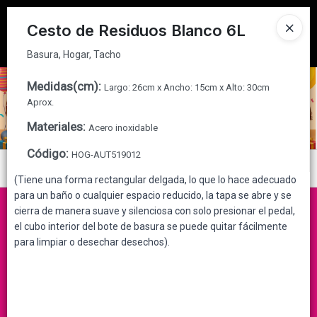
Basura, Hogar, Tacho
Tienda solo para
MAYORISTAS
Cesto de Residuos Blanco 6L
Ingresar a la Tienda
Basura, Hogar, Tacho
CÓMO COMPRAR
Medidas(cm)
:
Largo: 26cm x Ancho: 15cm x Alto: 30cm
Aprox.
QUIÉNES SOMOS
Materiales
:
Acero inoxidable
Código
:
HOG-AUT519012
CONTACTO
Menú
(Tiene una forma rectangular delgada, lo que lo hace adecuado
Basura, Hogar, Tacho
para un baño o cualquier espacio reducido, la tapa se abre y se
cierra de manera suave y silenciosa con solo presionar el pedal,
el cubo interior del bote de basura se puede quitar fácilmente
para limpiar o desechar desechos).
Lista vacía