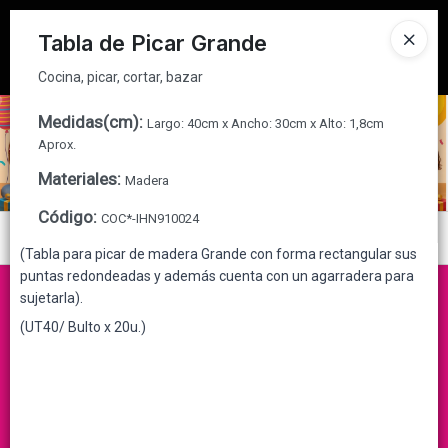
Cocina, picar, cortar, bazar
Tienda solo para
MAYORISTAS
Tabla de Picar Grande
Ingresar a la Tienda
Cocina, picar, cortar, bazar
CÓMO COMPRAR
Medidas(cm)
:
Largo: 40cm x Ancho: 30cm x Alto: 1,8cm
Aprox.
QUIÉNES SOMOS
Materiales
:
Madera
Código
:
COC*-IHN910024
CONTACTO
Menú
(Tabla para picar de madera Grande con forma rectangular sus
Cocina, picar, cortar, bazar
puntas redondeadas y además cuenta con un agarradera para
sujetarla).
(UT40/ Bulto x 20u.)
Lista vacía