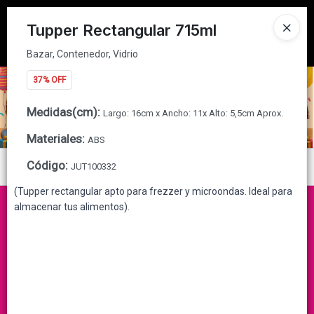
Bazar, Contenedor, Vidrio
Tienda solo para
MAYORISTAS
Tupper Rectangular 715ml
Ingresar a la Tienda
Bazar, Contenedor, Vidrio
37% OFF
CÓMO COMPRAR
Medidas(cm)
:
Largo: 16cm x Ancho: 11x Alto: 5,5cm Aprox.
QUIÉNES SOMOS
Materiales
:
ABS
CONTACTO
Código
:
Menú
JUT100332
(Tupper rectangular apto para frezzer y microondas. Ideal para
Bazar, Contenedor, Vidrio
almacenar tus alimentos).
Lista vacía