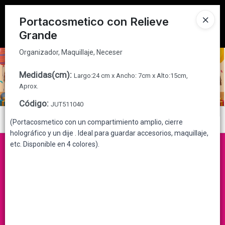
Organizador, Maquillaje, Neceser
Tienda solo para
MAYORISTAS
Portacosmetico con Relieve
Grande
Ingresar a la Tienda
Organizador, Maquillaje, Neceser
CÓMO COMPRAR
Medidas(cm)
:
Largo:24 cm x Ancho: 7cm x Alto:15cm,
QUIÉNES SOMOS
Aprox.
Código
:
JUT511040
CONTACTO
Menú
(Portacosmetico con un compartimiento amplio, cierre
holográfico y un dije . Ideal para guardar accesorios, maquillaje,
Organizador, Maquillaje, Neceser
etc. Disponible en 4 colores).
Lista vacía