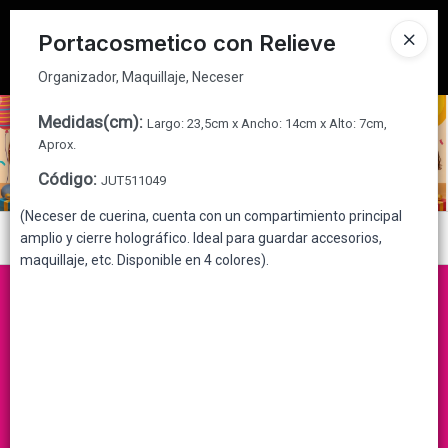
Organizador, Maquillaje, Neceser
Tienda solo para
MAYORISTAS
Portacosmetico con Relieve
Ingresar a la Tienda
Organizador, Maquillaje, Neceser
CÓMO COMPRAR
Medidas(cm)
:
Largo: 23,5cm x Ancho: 14cm x Alto: 7cm,
Aprox.
QUIÉNES SOMOS
Código
:
JUT511049
(Neceser de cuerina, cuenta con un compartimiento principal
CONTACTO
Menú
amplio y cierre holográfico. Ideal para guardar accesorios,
maquillaje, etc. Disponible en 4 colores).
Organizador, Maquillaje, Neceser
Lista vacía