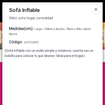
Sillón, sofa, hogar, comodidad
Tienda solo para
MAYORISTAS
Sofá Inflable
Ingresar a la Tienda
Sillón, sofa, hogar, comodidad
CÓMO COMPRAR
Medidas(cm)
:
Largo: 138cm x Ancho: 78cm x Alto: 66cm
Aprox.
QUIÉNES SOMOS
Código
:
JUT513051
(Sofá inflable con un estilo simple y moderno, cuenta con un
CONTACTO
Menú
bolsillo para colocar lo que desees. Ideal para el hogar).
Sillón, sofa, hogar, comodidad
Lista vacía