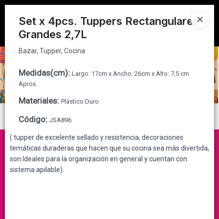
Bazar, Tupper, Cocina
Tienda solo para
MAYORISTAS
Set x 4pcs. Tuppers Rectangulares
Grandes 2,7L
Ingresar a la Tienda
Bazar, Tupper, Cocina
CÓMO COMPRAR
Medidas(cm)
:
Largo: 17cm x Ancho: 26cm x Alto: 7,5 cm
QUIÉNES SOMOS
Aprox.
Materiales
:
Plástico Duro
CONTACTO
Menú
Código
:
JSA896
Bazar, Tupper, Cocina
( tupper de excelente sellado y resistencia; decoraciones
temáticas duraderas que hacen que su cocina sea más divertida,
son Ideales para la organización en general y cuentan con
sistema apilable).
Lista vacía