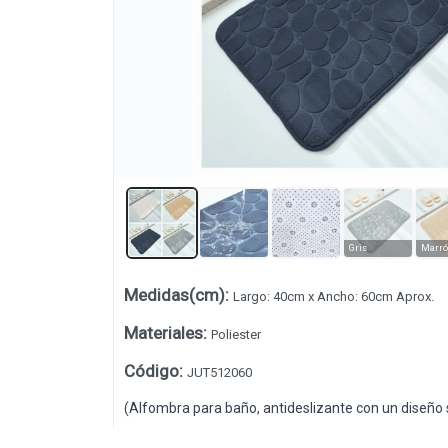
Lista vacía
Gris
Marr
Medidas(cm)
:
Largo: 40cm x Ancho: 60cm Aprox.
Materiales
:
Poliester
Código
:
JUT512060
(Alfombra para baño, antideslizante con un diseño su