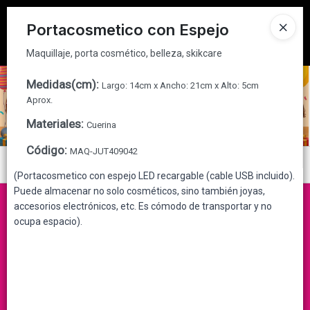
Maquillaje, porta cosmético, belleza, skikcare
Tienda solo para
MAYORISTAS
Portacosmetico con Espejo
Ingresar a la Tienda
Maquillaje, porta cosmético, belleza, skikcare
CÓMO COMPRAR
Medidas(cm)
:
Largo: 14cm x Ancho: 21cm x Alto: 5cm
Aprox.
QUIÉNES SOMOS
Materiales
:
Cuerina
Código
:
MAQ-JUT409042
CONTACTO
Menú
(Portacosmetico con espejo LED recargable (cable USB incluido).
Maquillaje, porta cosmético, belleza, skikcare
Puede almacenar no solo cosméticos, sino también joyas,
accesorios electrónicos, etc. Es cómodo de transportar y no
ocupa espacio).
Lista vacía