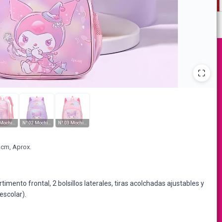
N° 01 Mochila Rosa "Kuromi Rosa"
N° 02 Mochila Lila "Kuromi Lila"
N° 03 Mochila Rosa "Kuromi Lila"
2cm, Aprox.
mento frontal, 2 bolsillos laterales, tiras acolchadas ajustables y
escolar).