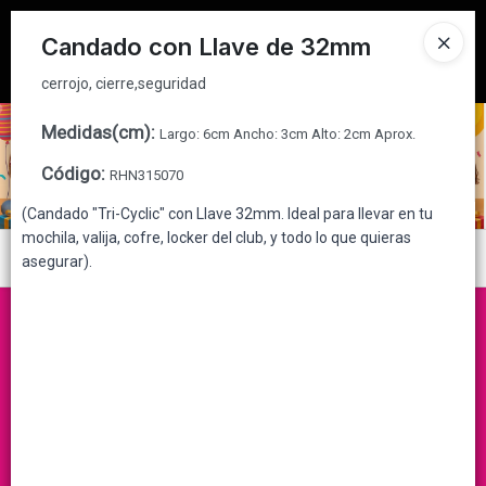
cerrojo, cierre,seguridad
Tienda solo para
MAYORISTAS
Candado con Llave de 32mm
Ingresar a la Tienda
cerrojo, cierre,seguridad
CÓMO COMPRAR
Medidas(cm)
:
Largo: 6cm Ancho: 3cm Alto: 2cm Aprox.
Código
:
RHN315070
QUIÉNES SOMOS
(Candado "Tri-Cyclic" con Llave 32mm. Ideal para llevar en tu
mochila, valija, cofre, locker del club, y todo lo que quieras
CONTACTO
Menú
asegurar).
cerrojo, cierre,seguridad
Lista vacía