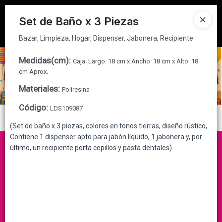
Bazar, Limpieza, Hogar, Dispenser, Jabonera, Recipiente
Tienda solo para
MAYORISTAS
Set de Baño x 3 Piezas
Ingresar a la Tienda
Bazar, Limpieza, Hogar, Dispenser, Jabonera, Recipiente
CÓMO COMPRAR
Medidas(cm)
:
Caja: Largo: 18 cm x Ancho: 18 cm x Alto: 18
cm Aprox.
QUIÉNES SOMOS
Materiales
:
Poliresina
Código
:
LDS109087
CONTACTO
Menú
(Set de baño x 3 piezas, colores en tonos tierras, diseño rústico,
Bazar, Limpieza, Hogar, Dispenser, Jabonera, Recipiente
Contiene 1 dispenser apto para jabón líquido, 1 jabonera y, por
último, un recipiente porta cepillos y pasta dentales).
Lista vacía