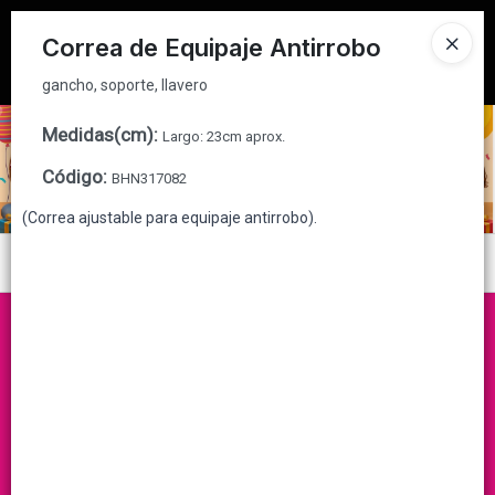
gancho, soporte, llavero
Tienda solo para
MAYORISTAS
Correa de Equipaje Antirrobo
Ingresar a la Tienda
gancho, soporte, llavero
CÓMO COMPRAR
Medidas(cm)
:
Largo: 23cm aprox.
Código
:
BHN317082
QUIÉNES SOMOS
(Correa ajustable para equipaje antirrobo).
CONTACTO
Menú
gancho, soporte, llavero
Lista vacía