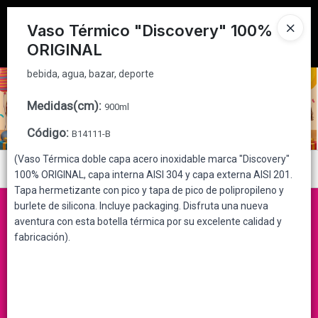
bebida, agua, bazar, deporte
Tienda solo para
MAYORISTAS
Vaso Térmico "Discovery" 100%
ORIGINAL
Ingresar a la Tienda
bebida, agua, bazar, deporte
CÓMO COMPRAR
Medidas(cm)
:
900ml
QUIÉNES SOMOS
Código
:
B14111-B
CONTACTO
(Vaso Térmica doble capa acero inoxidable marca "Discovery"
Menú
100% ORIGINAL, capa interna AISI 304 y capa externa AISI 201.
Tapa hermetizante con pico y tapa de pico de polipropileno y
bebida, agua, bazar, deporte
burlete de silicona. Incluye packaging. Disfruta una nueva
aventura con esta botella térmica por su excelente calidad y
fabricación).
Lista vacía