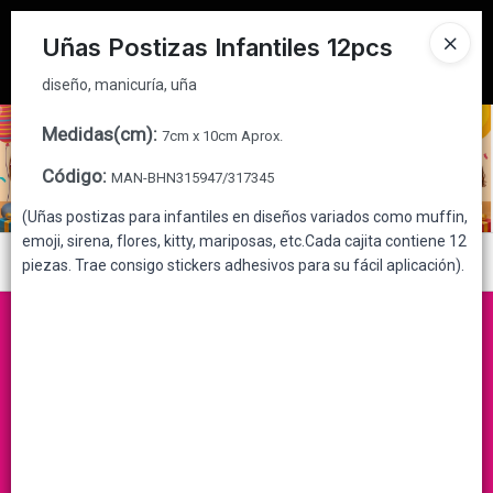
diseño, manicuría, uña
Tienda solo para
MAYORISTAS
Uñas Postizas Infantiles 12pcs
Ingresar a la Tienda
diseño, manicuría, uña
CÓMO COMPRAR
Medidas(cm)
:
7cm x 10cm Aprox.
Código
:
MAN-BHN315947/317345
QUIÉNES SOMOS
(Uñas postizas para infantiles en diseños variados como muffin,
emoji, sirena, flores, kitty, mariposas, etc.Cada cajita contiene 12
CONTACTO
Menú
piezas. Trae consigo stickers adhesivos para su fácil aplicación).
diseño, manicuría, uña
Lista vacía