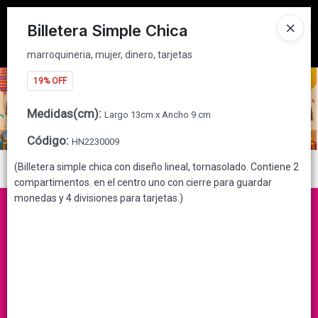
marroquineria, mujer, dinero, tarjetas
Tienda solo para
MAYORISTAS
Billetera Simple Chica
Ingresar a la Tienda
marroquineria, mujer, dinero, tarjetas
19% OFF
CÓMO COMPRAR
Medidas(cm)
:
Largo 13cm x Ancho 9 cm
QUIÉNES SOMOS
Código
:
HN2230009
CONTACTO
(Billetera simple chica con diseño lineal, tornasolado. Contiene 2
Menú
compartimentos. en el centro uno con cierre para guardar
marroquineria, mujer, dinero, tarjetas
monedas y 4 divisiones para tarjetas.)
Lista vacía