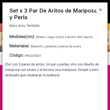
bijou, aros, fantasía
Tienda solo para
MAYORISTAS
Set x 3 Par De Aritos de Mariposa
y Perla
Ingresar a la Tienda
bijou, aros, fantasía
CÓMO COMPRAR
Medidas(cm)
:
Blister: Largo 6,5cm x Ancho 4cm Aprox
QUIÉNES SOMOS
Materiales
:
Aleación, pasante y tuerca de acero
CONTACTO
Código
:
HN2220201
Menú
(Set con 3 pares de aritos. Un par e perlas, otro con diseño de
bijou, aros, fantasía
mariposa con strass y el tercero una mariposa. Simple y bien
dedicado que resaltaran tu belleza).
Lista vacía