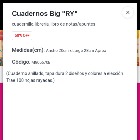
cuadernillo, librería, libro de notas/apuntes
Tienda solo para
MAYORISTAS
Cuadernos Big "RY"
Ingresar a la Tienda
cuadernillo, librería, libro de notas/apuntes
50% OFF
CÓMO COMPRAR
Medidas(cm)
:
Ancho 20cm x Largo 28cm Aprox
QUIÉNES SOMOS
Código
:
M805570B
CONTACTO
(Cuaderno anillado, tapa dura 2 diseños y colores a elección.
Menú
Trae 100 hojas rayadas.)
cuadernillo, librería, libro de notas/apuntes
Lista vacía